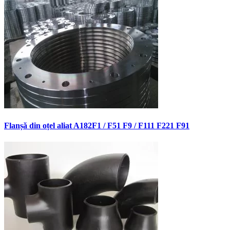
Flanșă din oțel aliat A182F1 / F51 F9 / F111 F221 F91