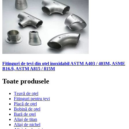
Fitinguri de țevi din oțel inoxidabil ASTM A403 / 403M, ASME
B16.9, ASTM A815 / 815M
Toate produsele
Țeavă de oțel
Fitinguri pentru țevi
Placă de oțel
Bobină de oțel
Bară de oțel
Aliaj de titan
Aliaj de nichel