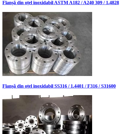
Flanșă din oțel inoxidabil ASTM A182 / A240 309 / 1.4828
Flanșă din oțel inoxidabil SS316 / 1.4401 / F316 / S31600