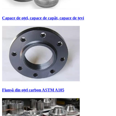
Capace de oțel, capace de capăt, capace de țevi
Flanșă din oțel carbon ASTM A105