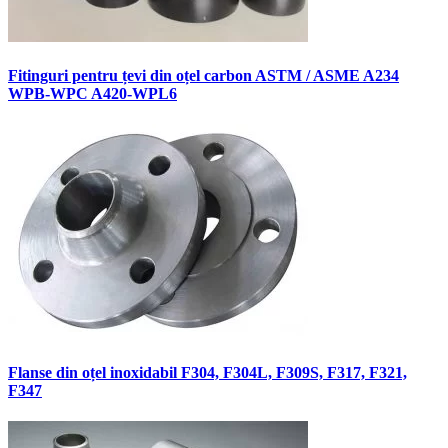
Fitinguri pentru țevi din oțel carbon ASTM / ASME A234
WPB-WPC A420-WPL6
Flanse din oțel inoxidabil F304, F304L, F309S, F317, F321,
F347