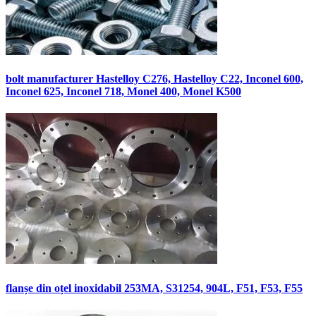
bolt manufacturer Hastelloy C276, Hastelloy C22, Inconel 600,
Inconel 625, Inconel 718, Monel 400, Monel K500
flanșe din oțel inoxidabil 253MA, S31254, 904L, F51, F53, F55