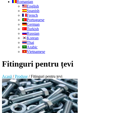
Romanian
English
Spanish
French
Portuguese
German
Turkish
Russian
Korean
Thai
Arabic
Vietnamese
Fitinguri pentru țevi
Acasă
/
Produse
/
Fitinguri pentru țevi