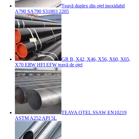
Țeavă duplex din oțel inoxidabil
A790 SA790 S31803 2205
GR B, X42, X46, X56, X60, X65,
X70 ERW HFI EFW țeavă de oțel
TEAVA OȚEL SSAW EN10219
ASTM A252 API 5L