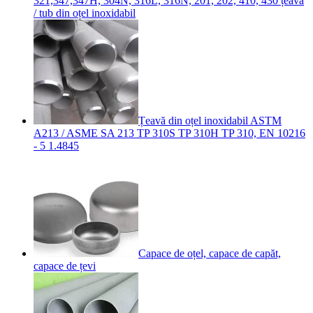
321,347,347H, 304N, 316L, 316N, 201, 202, 410, 430 țeavă
/ tub din oțel inoxidabil
Țeavă din oțel inoxidabil ASTM
A213 / ASME SA 213 TP 310S TP 310H TP 310, EN 10216
- 5 1.4845
Capace de oțel, capace de capăt,
capace de țevi