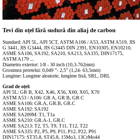
Tevi din oțel fără sudură din aliaj de carbon
Standard: API 5L, API 5CT, ASTM A106 / A53, ASTM A519, JIS
G 3441, JIS G3444, JIS G3445 DIN 2391, EN10305, EN10210,
ASME SA106, SA192, SA210, SA213, SA335, DIN17175,
ASTM A179 ...
Diametru exterior: 1/8 - 30 inch (10,3-762mm)
Grosimea peretelui: 0,049 ”- 2,5” (1,24- 63,5mm)
Lungime: Lungime aleatorie, lungime fixă, SRL, DRL
Grad de oțel:
API 5L: GR B, X42, X46, X56, X60, X65, X70
ASTM A53 / A106: GR A, GR B, GR C
ASME SA106: GR.A, GR.B, GR.C
ASME SA192: SA192
ASME SA209M: T1, T1a
ASME SA210: GR.A-1, GR.C
ASME SA213: T2, T5, T9, T11, T12, T22
ASME SA335: P2, P5, P9, P11, P12, P22, P91
DIN17175: ST35.8, ST45.8, 15Mo3, 13CrMo44