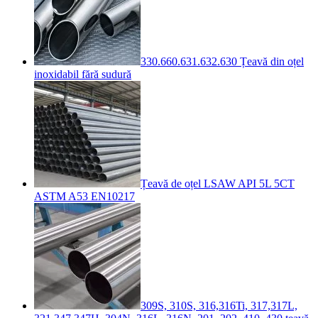
330.660.631.632.630 Țeavă din oțel
inoxidabil fără sudură
Țeavă de oțel LSAW API 5L 5CT
ASTM A53 EN10217
309S, 310S, 316,316Ti, 317,317L,